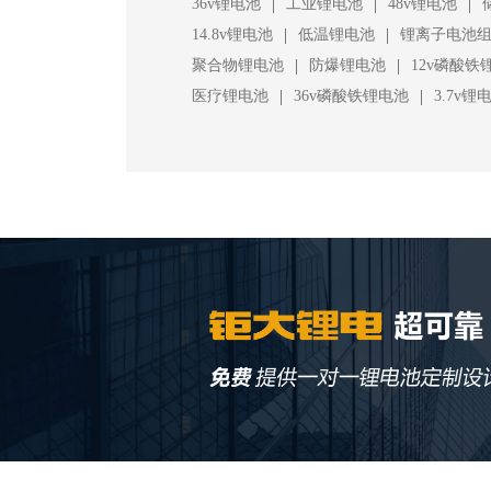
|
|
|
36v锂电池
工业锂电池
48v锂电池
|
|
14.8v锂电池
低温锂电池
锂离子电池
|
|
聚合物锂电池
防爆锂电池
12v磷酸铁
|
|
医疗锂电池
36v磷酸铁锂电池
3.7v锂