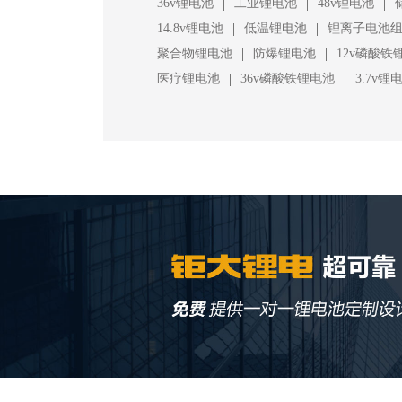
|
|
|
36v锂电池
工业锂电池
48v锂电池
|
|
14.8v锂电池
低温锂电池
锂离子电池
|
|
聚合物锂电池
防爆锂电池
12v磷酸铁
|
|
医疗锂电池
36v磷酸铁锂电池
3.7v锂