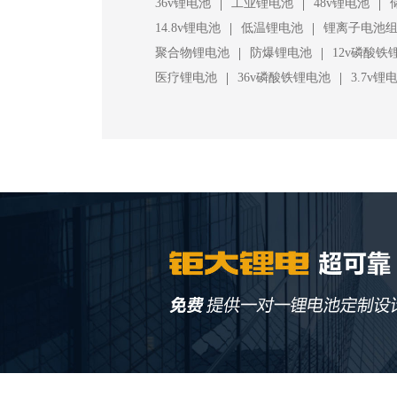
|
|
|
36v锂电池
工业锂电池
48v锂电池
|
|
14.8v锂电池
低温锂电池
锂离子电池
|
|
聚合物锂电池
防爆锂电池
12v磷酸铁
|
|
医疗锂电池
36v磷酸铁锂电池
3.7v锂