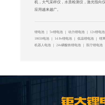
机，大气采样仪，水质检测仪，激光指向
应用越来越广。
|
|
|
锂电池
5v锂电池
动力锂电池
12v锂电池
|
|
|
18650电池
14.8v锂电池
低温锂电池
锂
|
|
机器人电池
24v磷酸铁锂电池
医疗锂电池