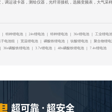
仪，调运读卡器，测绘仪器，光纤溶接机，选频变频表，大气采
|
|
|
|
|
特种锂电池
24v锂电池
特种锂电池
36v锂电池
工业锂电
|
|
|
|
离子电池组
宽温锂电池
磷酸铁锂电池
钛酸锂电池
聚合物锂电
|
|
|
|
36v磷酸铁锂电池
3.7v锂电池
48v磷酸铁锂电池
7.4v锂电池