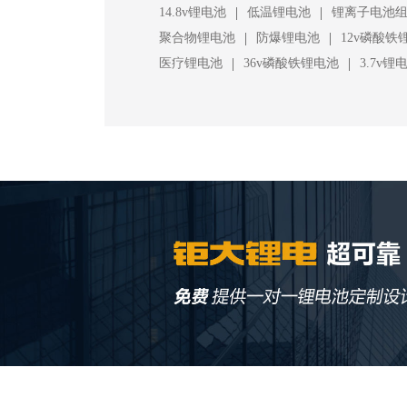
|
|
14.8v锂电池
低温锂电池
锂离子电池
|
|
聚合物锂电池
防爆锂电池
12v磷酸铁
|
|
医疗锂电池
36v磷酸铁锂电池
3.7v锂