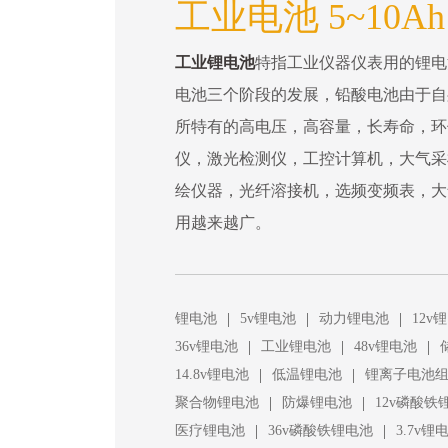
工业电池 5~10A
工业锂电池
特指工业仪器仪表用的锂电
电池三个阶段的发展，铅酸电池由于自
所特有的高电压，高容量，长寿命，环
仪，激光检测仪，工控计算机，大气采
绘仪器，光纤溶接机，选频变频表，大
用越来越广。
|
|
|
锂电池
5v锂电池
动力锂电池
12v
|
|
|
36v锂电池
工业锂电池
48v锂电池
|
|
14.8v锂电池
低温锂电池
锂离子电池
|
|
聚合物锂电池
防爆锂电池
12v磷酸铁
|
|
医疗锂电池
36v磷酸铁锂电池
3.7v锂