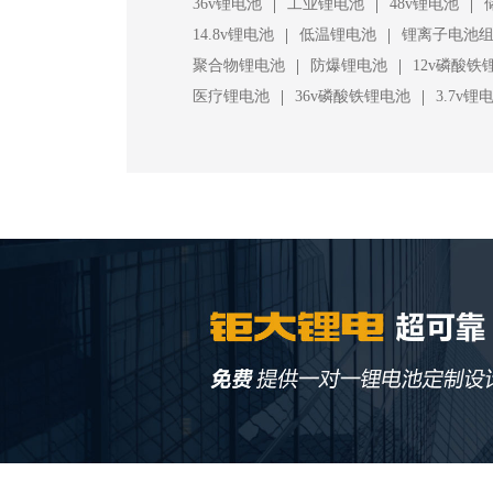
|
|
|
36v锂电池
工业锂电池
48v锂电池
|
|
14.8v锂电池
低温锂电池
锂离子电池
|
|
聚合物锂电池
防爆锂电池
12v磷酸铁
|
|
医疗锂电池
36v磷酸铁锂电池
3.7v锂