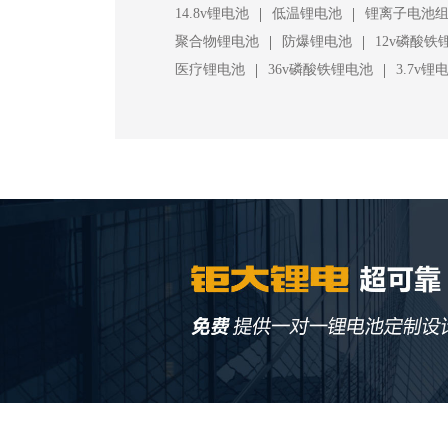
|
|
14.8v锂电池
低温锂电池
锂离子电池
|
|
聚合物锂电池
防爆锂电池
12v磷酸铁
|
|
医疗锂电池
36v磷酸铁锂电池
3.7v锂