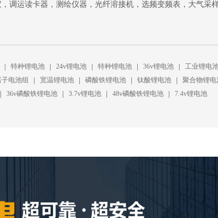
仪，调运读卡器，测绘仪器，光纤溶接机，选频变频表，大气采
|
|
|
|
|
特种锂电池
24v锂电池
特种锂电池
36v锂电池
工业锂电
|
|
|
|
离子电池组
宽温锂电池
磷酸铁锂电池
钛酸锂电池
聚合物锂电
|
|
|
|
36v磷酸铁锂电池
3.7v锂电池
48v磷酸铁锂电池
7.4v锂电池