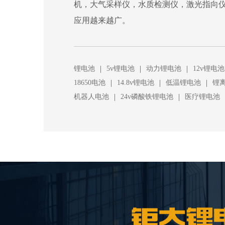
机，大气采样仪，水质检测仪，激光指向
应用越来越广。
|
|
|
锂电池
5v锂电池
动力锂电池
12v锂电池
|
|
|
18650电池
14.8v锂电池
低温锂电池
锂
|
|
机器人电池
24v磷酸铁锂电池
医疗锂电池