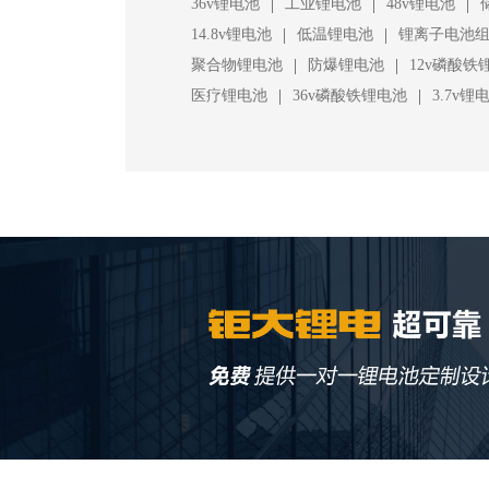
|
|
|
36v锂电池
工业锂电池
48v锂电池
|
|
14.8v锂电池
低温锂电池
锂离子电池
|
|
聚合物锂电池
防爆锂电池
12v磷酸铁
|
|
医疗锂电池
36v磷酸铁锂电池
3.7v锂