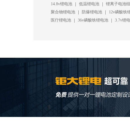
|
|
14.8v锂电池
低温锂电池
锂离子电池
|
|
聚合物锂电池
防爆锂电池
12v磷酸铁
|
|
医疗锂电池
36v磷酸铁锂电池
3.7v锂