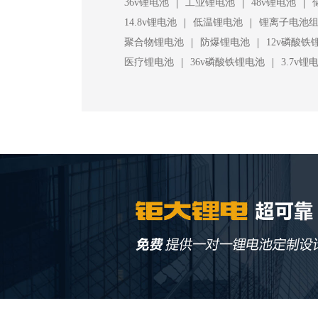
|
|
|
36v锂电池
工业锂电池
48v锂电池
|
|
14.8v锂电池
低温锂电池
锂离子电池
|
|
聚合物锂电池
防爆锂电池
12v磷酸铁
|
|
医疗锂电池
36v磷酸铁锂电池
3.7v锂