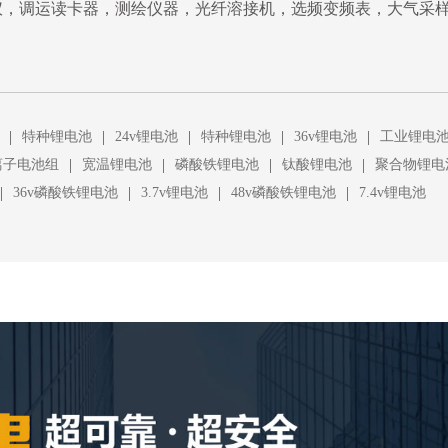
仪，调运读卡器，测绘仪器，光纤溶接机，选频变频表，大气采
|
|
|
|
|
特种锂电池
24v锂电池
特种锂电池
36v锂电池
工业锂电
|
|
|
|
离子电池组
宽温锂电池
磷酸铁锂电池
钛酸锂电池
聚合物锂电
|
|
|
|
36v磷酸铁锂电池
3.7v锂电池
48v磷酸铁锂电池
7.4v锂电池