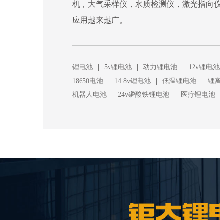
机，大气采样仪，水质检测仪，激光指向
应用越来越广。
|
|
|
锂电池
5v锂电池
动力锂电池
12v锂电池
|
|
|
18650电池
14.8v锂电池
低温锂电池
锂
|
|
机器人电池
24v磷酸铁锂电池
医疗锂电池