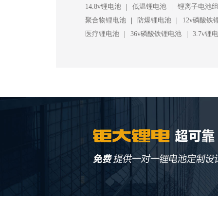
|
|
14.8v锂电池
低温锂电池
锂离子电池
|
|
聚合物锂电池
防爆锂电池
12v磷酸铁
|
|
医疗锂电池
36v磷酸铁锂电池
3.7v锂