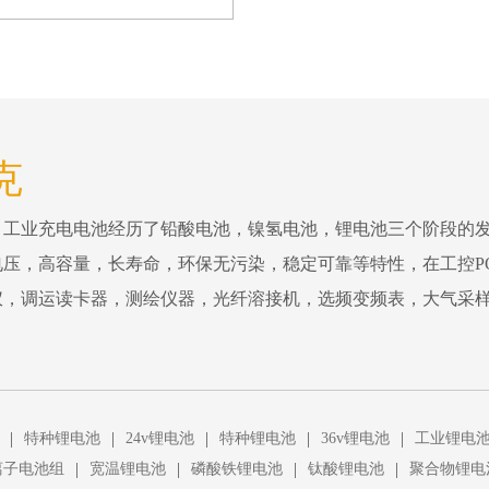
克
。工业充电电池经历了铅酸电池，镍氢电池，锂电池三个阶段的
压，高容量，长寿命，环保无污染，稳定可靠等特性，在工控P
仪，调运读卡器，测绘仪器，光纤溶接机，选频变频表，大气采
|
|
|
|
|
特种锂电池
24v锂电池
特种锂电池
36v锂电池
工业锂电
|
|
|
|
离子电池组
宽温锂电池
磷酸铁锂电池
钛酸锂电池
聚合物锂电