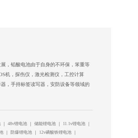
发展，铅酸电池由于自身的不环保，笨重等
OS机，探伤仪，激光检测仪，工控计算
样器，手持标签读写器，安防设备等领域的
|
|
|
|
池
48v锂电池
储能锂电池
11.1v锂电池
|
|
|
池
防爆锂电池
12v磷酸铁锂电池