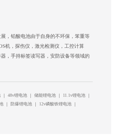
发展，铅酸电池由于自身的不环保，笨重等
OS机，探伤仪，激光检测仪，工控计算
样器，手持标签读写器，安防设备等领域的
|
|
|
|
池
48v锂电池
储能锂电池
11.1v锂电池
|
|
|
池
防爆锂电池
12v磷酸铁锂电池