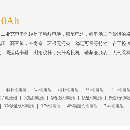
10Ah
。工业充电电池经历了铅酸电池，镍氢电池，锂电池三个阶段的
压，高容量，长寿命，环保无污染，稳定可靠等特性，在工控P
仪，调运读卡器，测绘仪器，光纤溶接机，选频变频表，大气采
|
|
|
|
|
特种锂电池
24v锂电池
特种锂电池
36v锂电池
工业锂电
|
|
|
|
离子电池组
宽温锂电池
磷酸铁锂电池
钛酸锂电池
聚合物锂电
|
|
|
|
36v磷酸铁锂电池
3.7v锂电池
48v磷酸铁锂电池
7.4v锂电池