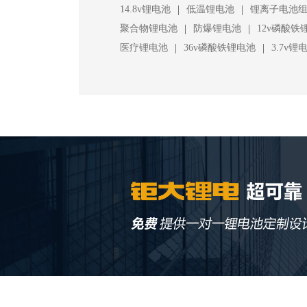
|
|
14.8v锂电池
低温锂电池
锂离子电池
|
|
聚合物锂电池
防爆锂电池
12v磷酸铁
|
|
医疗锂电池
36v磷酸铁锂电池
3.7v锂