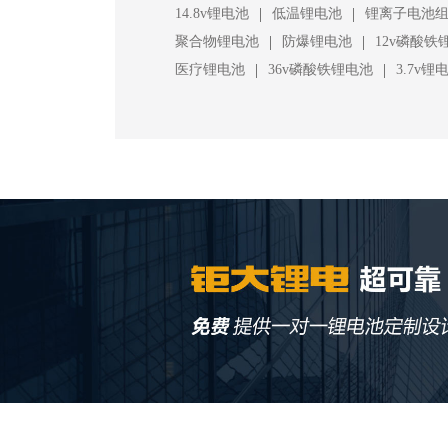
|
|
14.8v锂电池
低温锂电池
锂离子电池
|
|
聚合物锂电池
防爆锂电池
12v磷酸铁
|
|
医疗锂电池
36v磷酸铁锂电池
3.7v锂