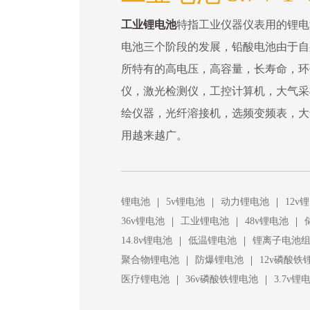
工业锂电池
特指工业仪器仪表用的锂电
电池三个阶段的发展，铅酸电池由于自
所特有的高电压，高容量，长寿命，环
仪，激光检测仪，工控计算机，大气采
绘仪器，光纤溶接机，选频变频表，大
用越来越广。
|
|
|
锂电池
5v锂电池
动力锂电池
12v
|
|
|
36v锂电池
工业锂电池
48v锂电池
|
|
14.8v锂电池
低温锂电池
锂离子电池
|
|
聚合物锂电池
防爆锂电池
12v磷酸铁
|
|
医疗锂电池
36v磷酸铁锂电池
3.7v锂