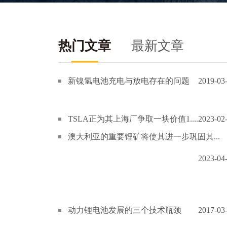
热门文章
最新文章
新镍氢电池充电与放电存在的问题
2019-03
TSLA正为其上海厂争取一块价值1....
2023-02
澳大利亚的重要锂矿将使其进一步巩固其...
2023-04
动力锂电池发展的三个技术瓶颈
2017-03