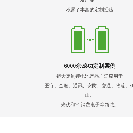
及产品。
积累了丰富的定制经验
6000余成功定制案例
钜大定制锂电池产品广泛应用于
医疗、金融、通讯、安防、交通、物流、
山、
光伏和3C消费电子等领域。