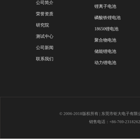
公司简介
锂离子电池
荣誉资质
磷酸铁锂电池
研究院
18650锂电池
测试中心
聚合物电池
公司新闻
储能锂电池
联系我们
动力锂电池
© 2006-2018版权所有 | 东莞市钜大电子有
销售电话：+86-769-23182621