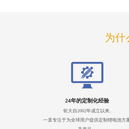
为什
24年的定制化经验
钜大自2002年成立以来,
一直专注于为全球用户提供定制锂电池方