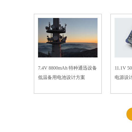
7.4V 8800mAh 特种通迅设备
11.1V
低温备用电池设计方案
电源设