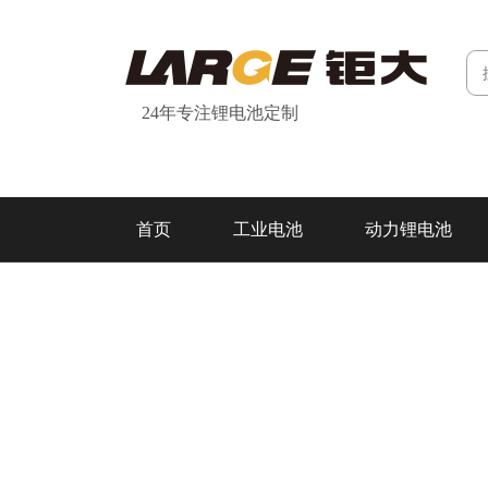
24年专注锂电池定制
首页
工业电池
动力锂电池
研发&制造
关于我们
联系我们