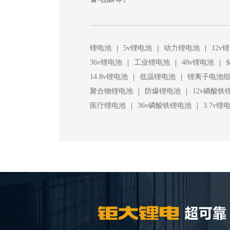
|
|
|
锂电池
5v锂电池
动力锂电池
12v
|
|
|
36v锂电池
工业锂电池
48v锂电池
|
|
14.8v锂电池
低温锂电池
锂离子电池
|
|
聚合物锂电池
防爆锂电池
12v磷酸铁
|
|
医疗锂电池
36v磷酸铁锂电池
3.7v锂