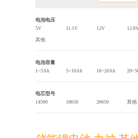
电池电压
5V
11.1V
12V
12.8
其他
电池容量
1~5Ah
5~10Ah
10~20Ah
20~5
电芯型号
14500
18650
26650
其他