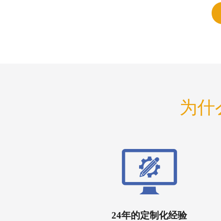
为什
24年的定制化经验