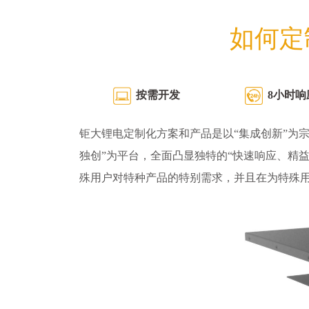
如何定
按需开发
8小时响
钜大锂电定制化方案和产品是以“集成创新”为宗
独创”为平台，全面凸显独特的“快速响应、精
殊用户对特种产品的特别需求，并且在为特殊