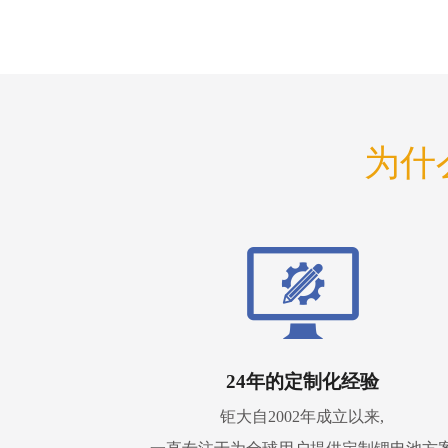
为什
24年的定制化经验
钜大自2002年成立以来,