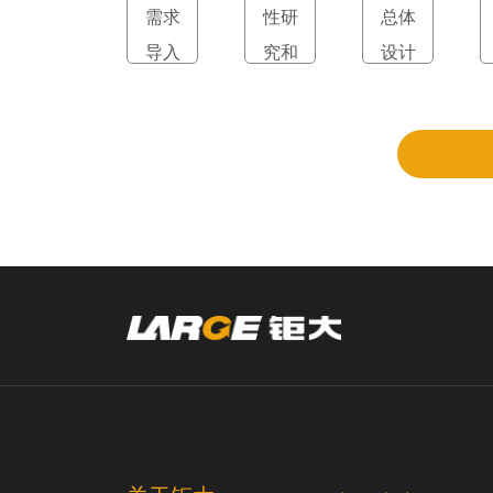
需求
性研
总体
导入
究和
设计
立项
和评
审