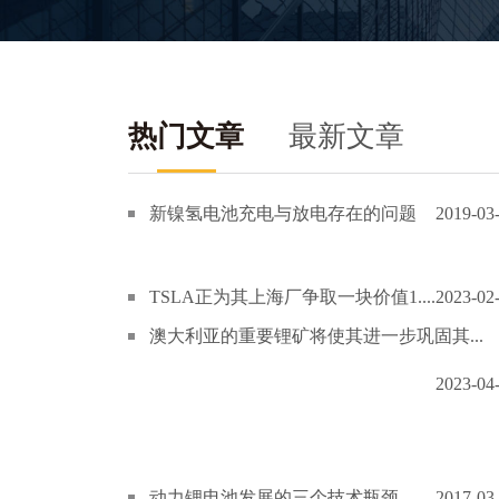
热门文章
最新文章
新镍氢电池充电与放电存在的问题
2019-03
TSLA正为其上海厂争取一块价值1....
2023-02
澳大利亚的重要锂矿将使其进一步巩固其...
2023-04
动力锂电池发展的三个技术瓶颈
2017-03