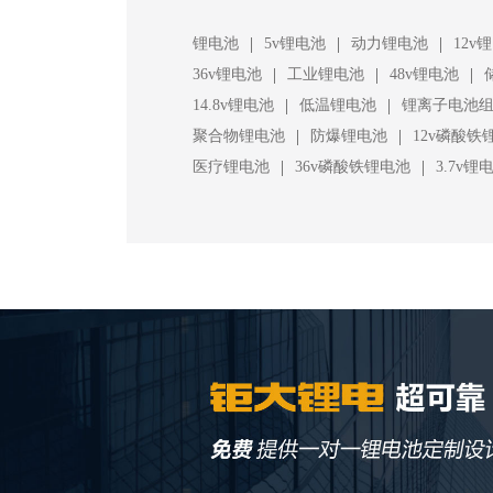
|
|
|
锂电池
5v锂电池
动力锂电池
12v
|
|
|
36v锂电池
工业锂电池
48v锂电池
|
|
14.8v锂电池
低温锂电池
锂离子电池
|
|
聚合物锂电池
防爆锂电池
12v磷酸铁
|
|
医疗锂电池
36v磷酸铁锂电池
3.7v锂