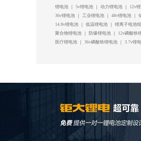
|
|
|
锂电池
5v锂电池
动力锂电池
12v
|
|
|
36v锂电池
工业锂电池
48v锂电池
|
|
14.8v锂电池
低温锂电池
锂离子电池
|
|
聚合物锂电池
防爆锂电池
12v磷酸铁
|
|
医疗锂电池
36v磷酸铁锂电池
3.7v锂