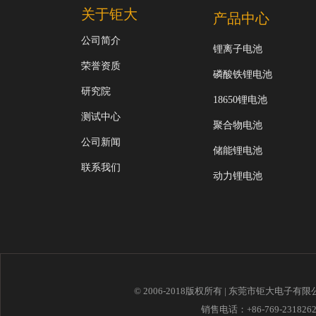
关于钜大
产品中心
公司简介
锂离子电池
荣誉资质
磷酸铁锂电池
研究院
18650锂电池
测试中心
聚合物电池
公司新闻
储能锂电池
联系我们
动力锂电池
© 2006-2018版权所有 | 东莞市钜大电子有
销售电话：+86-769-23182621