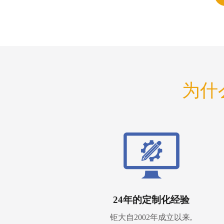
为什
24年的定制化经验
钜大自2002年成立以来,