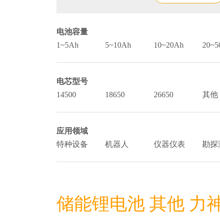
电池容量
1~5Ah
5~10Ah
10~20Ah
20~5
电芯型号
14500
18650
26650
其他
应用领域
特种设备
机器人
仪器仪表
勘探
储能锂电池 其他 力