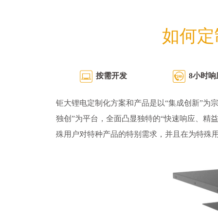
如何定
按需开发
8小时响
钜大锂电定制化方案和产品是以“集成创新”为宗
独创”为平台，全面凸显独特的“快速响应、精
殊用户对特种产品的特别需求，并且在为特殊