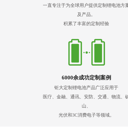
一直专注于为全球用户提供定制锂电池方
及产品。
积累了丰富的定制经验
6000余成功定制案例
钜大定制锂电池产品广泛应用于
医疗、金融、通讯、安防、交通、物流、
山、
光伏和3C消费电子等领域。