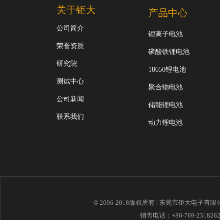
关于钜大
产品中心
公司简介
锂离子电池
荣誉资质
磷酸铁锂电池
研究院
18650锂电池
测试中心
聚合物电池
公司新闻
储能锂电池
联系我们
动力锂电池
© 2006-2018版权所有 | 东莞市钜大电子有
销售电话：+86-769-23182621