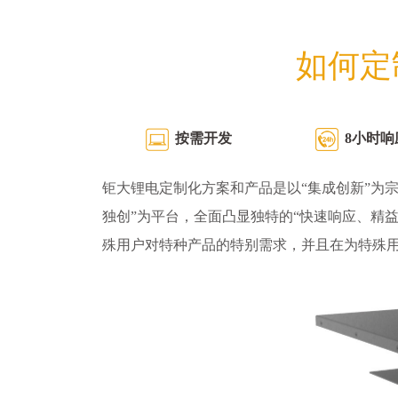
如何定
按需开发
8小时响
钜大锂电定制化方案和产品是以“集成创新”为宗
独创”为平台，全面凸显独特的“快速响应、精
殊用户对特种产品的特别需求，并且在为特殊