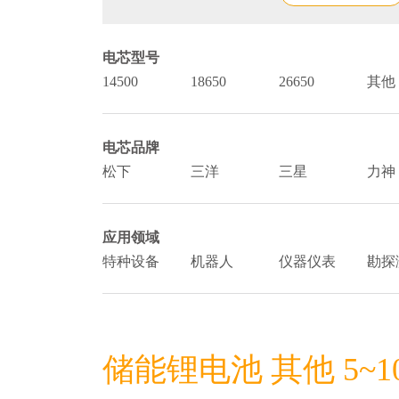
电芯型号
14500
18650
26650
其他
电芯品牌
松下
三洋
三星
力神
应用领域
特种设备
机器人
仪器仪表
勘探
储能锂电池 其他 5~1