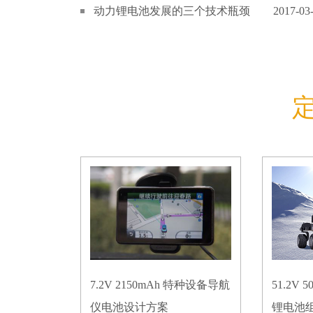
动力锂电池发展的三个技术瓶颈
2017-03
7.2V 2150mAh 特种设备导航
51.2V
仪电池设计方案
锂电池