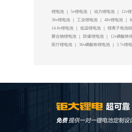
|
|
|
锂电池
5v锂电池
动力锂电池
12v
|
|
|
36v锂电池
工业锂电池
48v锂电池
|
|
14.8v锂电池
低温锂电池
锂离子电池
|
|
聚合物锂电池
防爆锂电池
12v磷酸铁
|
|
医疗锂电池
36v磷酸铁锂电池
3.7v锂